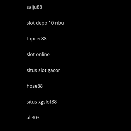
salju88
slot depo 10 ribu
topcer88
slot online
situs slot gacor
hose88
situs xgslot88
all303