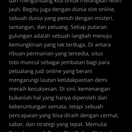
dan mengundang kita untuk melangkah lebih
jauh. Begitu juga dengan dunia slot online,
sebuah dunia yang penuh dengan misteri,
tantangan, dan peluang. Setiap putaran
gulungan adalah sebuah langkah menuju
kemungkinan yang tak terduga. Di antara
ribuan permainan yang tersedia, situs
toto muncul sebagai jembatan bagi para
petualang judi online yang berani
mengarungi lautan ketidakpastian demi
meraih kesuksesan. Di sini, kemenangan
bukanlah hal yang hanya diperoleh dari
keberuntungan semata, tetapi sebuah
pencapaian yang bisa diraih dengan cermat,
sabar, dan strategi yang tepat. Memulai