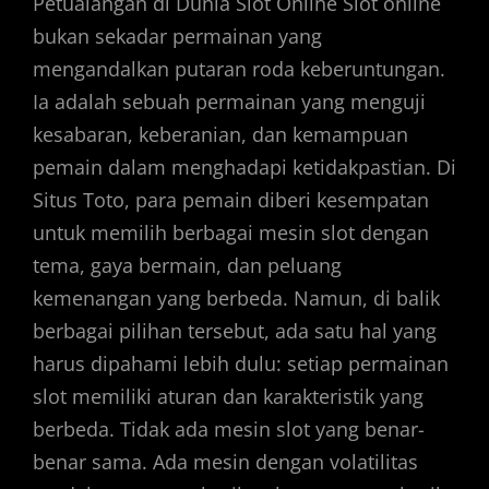
Petualangan di Dunia Slot Online Slot online
bukan sekadar permainan yang
mengandalkan putaran roda keberuntungan.
Ia adalah sebuah permainan yang menguji
kesabaran, keberanian, dan kemampuan
pemain dalam menghadapi ketidakpastian. Di
Situs Toto, para pemain diberi kesempatan
untuk memilih berbagai mesin slot dengan
tema, gaya bermain, dan peluang
kemenangan yang berbeda. Namun, di balik
berbagai pilihan tersebut, ada satu hal yang
harus dipahami lebih dulu: setiap permainan
slot memiliki aturan dan karakteristik yang
berbeda. Tidak ada mesin slot yang benar-
benar sama. Ada mesin dengan volatilitas