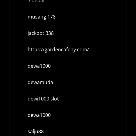
Sidebar
musang 178
jackpot 338
https://gardencafeny.com/
dewa1000
dewamuda
dewi1000 slot
dewa1000
salju88