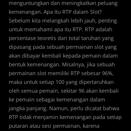
menguntungkan dan meningkatkan peluang
kemenangan. Apa Itu RTP dalam Slot?
Sebelum kita melangkah lebih jauh, penting
untuk memahami apa itu RTP. RTP adalah
persentase teoretis dari total taruhan yang
dipasang pada sebuah permainan slot yang
akan dibayar kembali kepada pemain dalam
bentuk kemenangan. Misalnya, jika sebuah
permainan slot memiliki RTP sebesar 96%,
maka untuk setiap 100 yang dipertaruhkan
oleh semua pemain, sekitar 96 akan kembali
ke pemain sebagai kemenangan dalam
jangka panjang. Namun, perlu dicatat bahwa
RTP tidak menjamin kemenangan pada setiap
putaran atau sesi permainan, karena