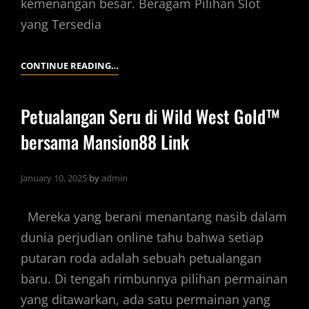
kemenangan besar. Beragam Pilihan Slot
yang Tersedia
SLOT
CONTINUE READING…
ONLINE
PALING
Petualangan Seru di Wild West Gold™
POPULER
bersama Mansion88 Link
DI
LINK
M88:
January 10, 2025
by
admin
KEUNGGULAN
PRAGMATIC
Mereka yang berani menantang nasib dalam
PLAY
dunia perjudian online tahu bahwa setiap
putaran roda adalah sebuah petualangan
baru. Di tengah rimbunnya pilihan permainan
yang ditawarkan, ada satu permainan yang