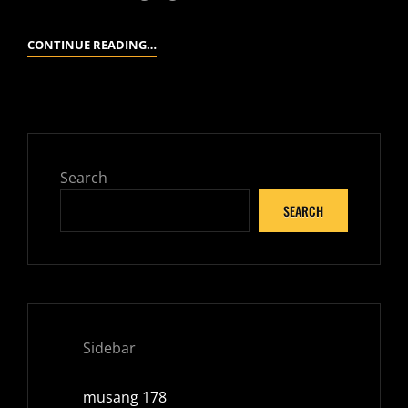
PETUALANGAN
CONTINUE READING…
SERU
DI
WILD
WEST
GOLD™
Search
BERSAMA
MANSION88
SEARCH
LINK
Sidebar
musang 178