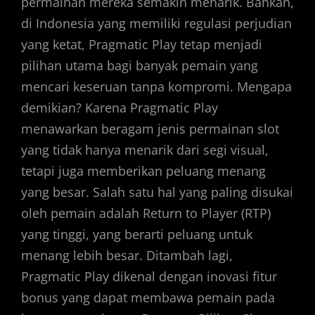
permainan mereka semakin menarik. Bahkan,
di Indonesia yang memiliki regulasi perjudian
yang ketat, Pragmatic Play tetap menjadi
pilihan utama bagi banyak pemain yang
mencari keseruan tanpa kompromi. Mengapa
demikian? Karena Pragmatic Play
menawarkan beragam jenis permainan slot
yang tidak hanya menarik dari segi visual,
tetapi juga memberikan peluang menang
yang besar. Salah satu hal yang paling disukai
oleh pemain adalah Return to Player (RTP)
yang tinggi, yang berarti peluang untuk
menang lebih besar. Ditambah lagi,
Pragmatic Play dikenal dengan inovasi fitur
bonus yang dapat membawa pemain pada