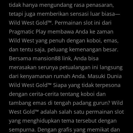
tidak hanya mengundang rasa penasaran,
tetapi juga memberikan sensasi luar biasa—
Wild West Gold™. Permainan slot ini dari
Pragmatic Play membawa Anda ke zaman
Wild West yang penuh dengan koboi, emas,
dan tentu saja, peluang kemenangan besar.
Bersama mansion88 link, Anda bisa
merasakan serunya petualangan ini langsung
dari kenyamanan rumah Anda. Masuki Dunia
Wild West Gold™ Siapa yang tidak terpesona
dengan cerita-cerita tentang koboi dan
tambang emas di tengah padang gurun? Wild
West Gold™ adalah salah satu permainan slot
yang menghidupkan tema tersebut dengan
sempurna. Dengan grafis yang memikat dan