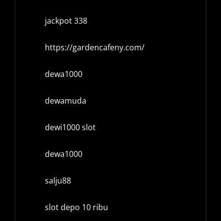
jackpot 338
https://gardencafeny.com/
dewa1000
dewamuda
dewi1000 slot
dewa1000
salju88
slot depo 10 ribu