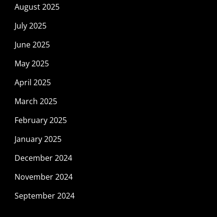
August 2025
July 2025
June 2025
May 2025
April 2025
March 2025
February 2025
January 2025
December 2024
November 2024
September 2024