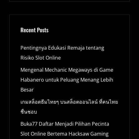
Recent Posts
Pentingnya Edukasi Remaja tentang
Risiko Slot Online
Mengenal Mechanic Megaways di Game
Habanero untuk Peluang Menang Lebih
Besar
เกมสล็อตธีมไทยๆ บนสล็อตออนไลน์ ที่คนไทย
ชื่นชอบ
Buka77 Daftar Menjadi Pilihan Pecinta
Slot Online Bertema Hacksaw Gaming