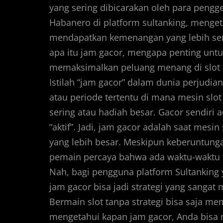
yang sering dibicarakan oleh para pengge
Habanero di platform sultanking, menget
mendapatkan kemenangan yang lebih seri
apa itu jam gacor, mengapa penting untu
memaksimalkan peluang menang di slot H
Istilah “jam gacor” dalam dunia perjudia
atau periode tertentu di mana mesin sl
sering atau hadiah besar. Gacor sendiri a
“aktif”. Jadi, jam gacor adalah saat mes
yang lebih besar. Meskipun keberuntung
pemain percaya bahwa ada waktu-waktu t
Nah, bagi pengguna platform Sultanking
jam gacor bisa jadi strategi yang sang
Bermain slot tanpa strategi bisa saja m
mengetahui kapan jam gacor, Anda bisa