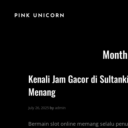
PINK UNICORN
Month
Kenali Jam Gacor di Sultank
Menang
July 26, 2025
by
admin
Bermain slot online memang selalu penuh