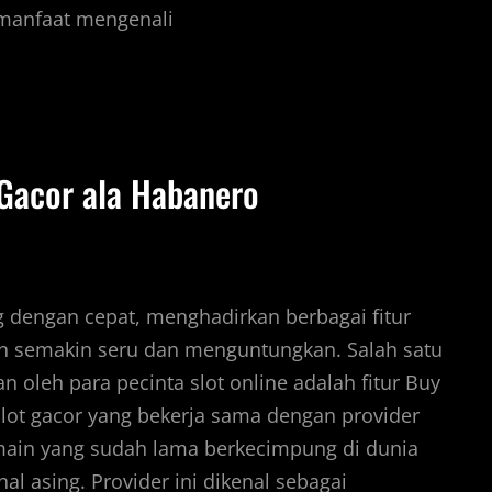
a manfaat mengenali
 Gacor ala Habanero
 dengan cepat, menghadirkan berbagai fitur
 semakin seru dan menguntungkan. Salah satu
an oleh para pecinta slot online adalah fitur Buy
lot gacor yang bekerja sama dengan provider
main yang sudah lama berkecimpung di dunia
al asing. Provider ini dikenal sebagai