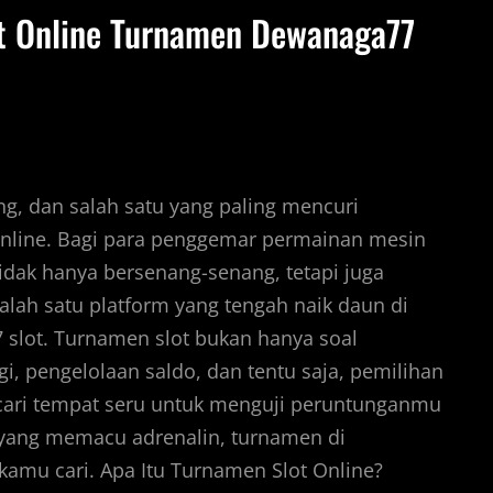
ot Online Turnamen Dewanaga77
g, dan salah satu yang paling mencuri
 online. Bagi para penggemar permainan mesin
tidak hanya bersenang-senang, tetapi juga
alah satu platform yang tengah naik daun di
 slot. Turnamen slot bukan hanya soal
gi, pengelolaan saldo, dan tentu saja, pemilihan
cari tempat seru untuk menguji peruntunganmu
 yang memacu adrenalin, turnamen di
kamu cari. Apa Itu Turnamen Slot Online?