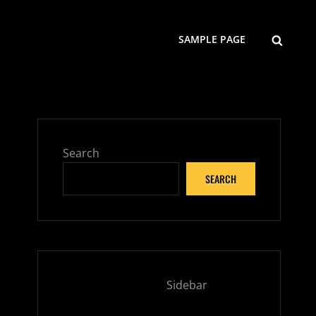
SEARCH
SAMPLE PAGE
Search
SEARCH
Sidebar