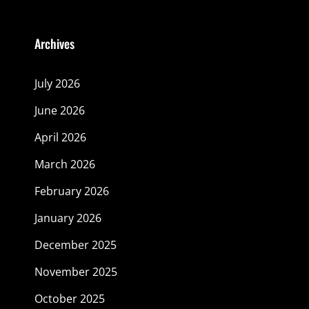
DEWANAGA77
SLOT
Archives
July 2026
June 2026
April 2026
March 2026
February 2026
January 2026
December 2025
November 2025
October 2025