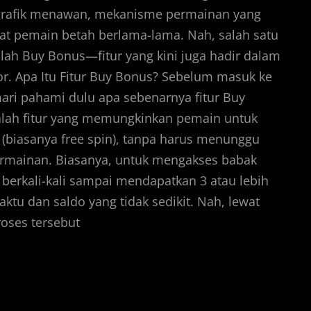
rafik menawan, mekanisme permainan yang
mbuat pemain betah berlama-lama. Nah, salah satu
lah Buy Bonus—fitur yang kini juga hadir dalam
cor. Apa Itu Fitur Buy Bonus? Sebelum masuk ke
 mari pahami dulu apa sebenarnya fitur Buy
alah fitur yang memungkinkan pemain untuk
(biasanya free spin), tanpa harus menunggu
permainan. Biasanya, untuk mengakses babak
erkali-kali sampai mendapatkan 3 atau lebih
aktu dan saldo yang tidak sedikit. Nah, lewat
roses tersebut