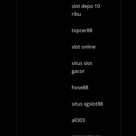
slot depo 10
ribu
topcer88
slot online
situs slot
gacor
hose88
situs xgslot88
all303