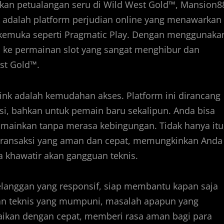
akan petualangan seru di Wild West Gold™, Mansion8
ink adalah platform perjudian online yang menawarkan
rkemuka seperti Pragmatic Play. Dengan menggunaka
 ke permainan slot yang sangat menghibur dan
st Gold™.
ink adalah kemudahan akses. Platform ini dirancang
si, bahkan untuk pemain baru sekalipun. Anda bisa
mainkan tanpa merasa kebingungan. Tidak hanya itu
 transaksi yang aman dan cepat, memungkinkan Anda
 khawatir akan gangguan teknis.
elanggan yang responsif, siap membantu kapan saja
 teknis yang mumpuni, masalah apapun yang
aikan dengan cepat, memberi rasa aman bagi para