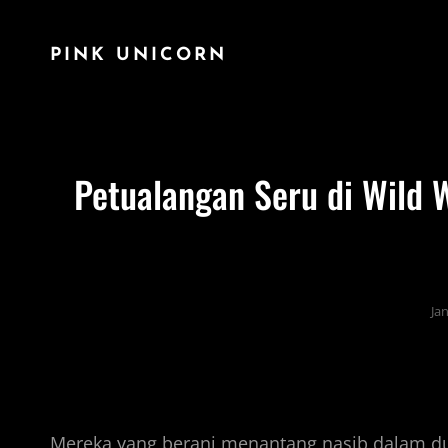
PINK UNICORN
Petualangan Seru di Wild
Ja
Mereka yang berani menantang nasib dalam dun