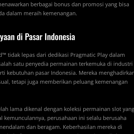
 menawarkan berbagai bonus dan promosi yang bisa
da dalam meraih kemenangan.
aan di Pasar Indonesia
™ tidak lepas dari dedikasi Pragmatic Play dalam
salah satu penyedia permainan terkemuka di industri
erti kebutuhan pasar Indonesia. Mereka menghadirka
isual, tetapi juga memberikan peluang kemenangan
telah lama dikenal dengan koleksi permainan slot yan
 kemunculannya, perusahaan ini selalu berusaha
mendalam dan beragam. Keberhasilan mereka di