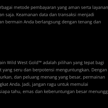
berbagai metode pembayaran yang aman serta layana
n saja. Keamanan data dan transaksi menjadi
an bermain Anda berlangsung dengan tenang dan
n Wild West Gold™ adalah pilihan yang tepat bagi
t yang seru dan berpotensi menguntungkan. Dengan
iurkan, dan peluang menang yang besar, permainan
gkat Anda. Jadi, jangan ragu untuk memulai
siapa tahu, emas dan keberuntungan besar menung