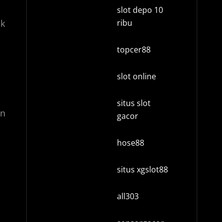
slot depo 10
uk
ribu
topcer88
slot online
situs slot
an
gacor
hose88
situs xgslot88
all303