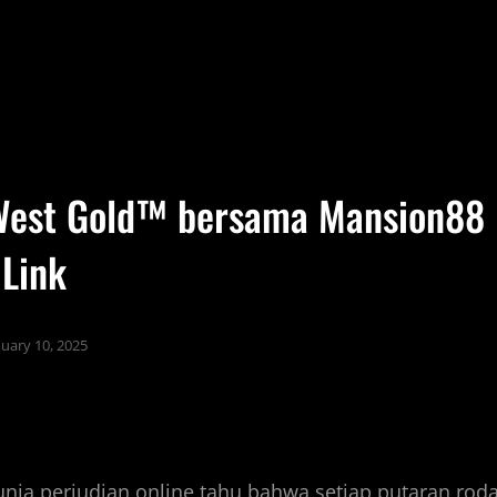
 West Gold™ bersama Mansion88
Link
nuary 10, 2025
ia perjudian online tahu bahwa setiap putaran rod