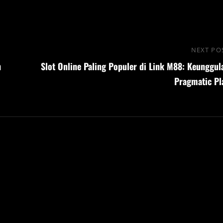
NEXT PO
h
Slot Online Paling Populer di Link M88: Keunggul
Pragmatic Pl