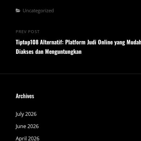
Categories
Uncategorized
Post
PREV POST
Previous
navigation
Tiptop108 Alternatif: Platform Judi Online yang Muda
Post
Diakses dan Menguntungkan
Archives
July 2026
June 2026
April 2026