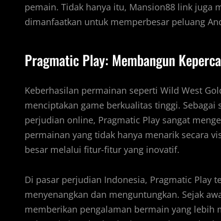
pemain. Tidak hanya itu, Mansion88 link juga
dimanfaatkan untuk memperbesar peluang An
Pragmatic Play: Membangun Kepercay
Keberhasilan permainan seperti Wild West Gold
menciptakan game berkualitas tinggi. Sebagai 
perjudian online, Pragmatic Play sangat meng
permainan yang tidak hanya menarik secara v
besar melalui fitur-fitur yang inovatif.
Di pasar perjudian Indonesia, Pragmatic Play 
menyenangkan dan menguntungkan. Sejak awal
memberikan pengalaman bermain yang lebih 