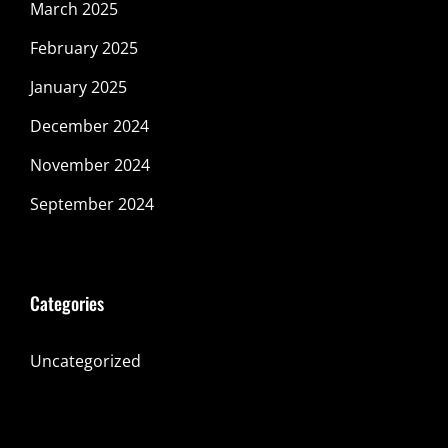
March 2025
February 2025
January 2025
December 2024
November 2024
September 2024
Categories
Uncategorized