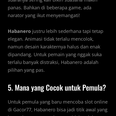
panas. Bahkan di beberapa game, ada
narator yang ikut menyemangati!
Habanero
justru lebih sederhana tapi tetap
elegan. Animasi tidak terlalu mencolok,
namun desain karakternya halus dan enak
dipandang. Untuk pemain yang nggak suka
terlalu banyak distraksi, Habanero adalah
pilihan yang pas.
5. Mana yang Cocok untuk Pemula?
Untuk pemula yang baru mencoba slot online
di Gacor77, Habanero bisa jadi titik awal yang