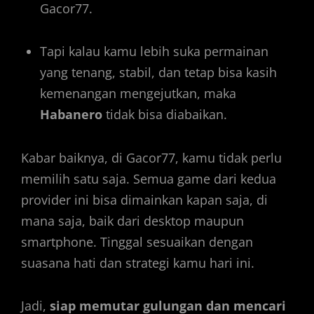
Gacor77.
Tapi kalau kamu lebih suka permainan
yang tenang, stabil, dan tetap bisa kasih
kemenangan mengejutkan, maka
Habanero
tidak bisa diabaikan.
Kabar baiknya, di Gacor77, kamu tidak perlu
memilih satu saja. Semua game dari kedua
provider ini bisa dimainkan kapan saja, di
mana saja, baik dari desktop maupun
smartphone. Tinggal sesuaikan dengan
suasana hati dan strategi kamu hari ini.
Jadi,
siap memutar gulungan dan mencari