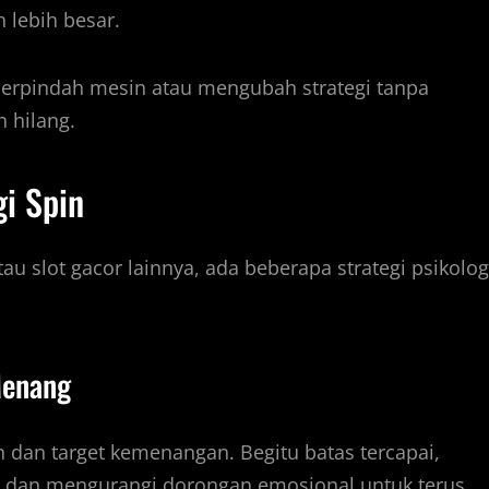
h lebih besar.
berpindah mesin atau mengubah strategi tanpa
 hilang.
i Spin
au slot gacor lainnya, ada beberapa strategi psikolog
Menang
 dan target kemenangan. Begitu batas tercapai,
us dan mengurangi dorongan emosional untuk terus