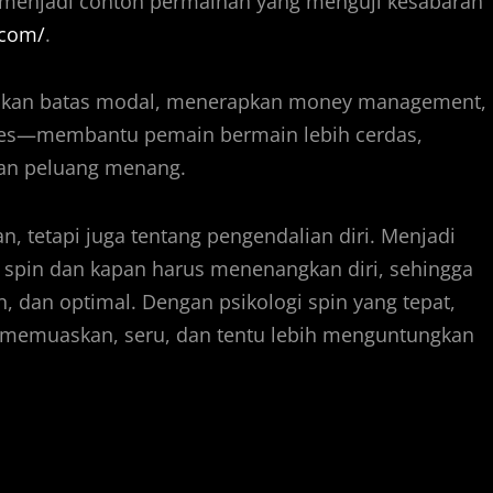
r, menjadi contoh permainan yang menguji kesabaran
.com/
.
apkan batas modal, menerapkan money management,
roses—membantu pemain bermain lebih cerdas,
an peluang menang.
n, tetapi juga tentang pengendalian diri. Menjadi
i spin dan kapan harus menenangkan diri, sehingga
 dan optimal. Dengan psikologi spin yang tepat,
 memuaskan, seru, dan tentu lebih menguntungkan