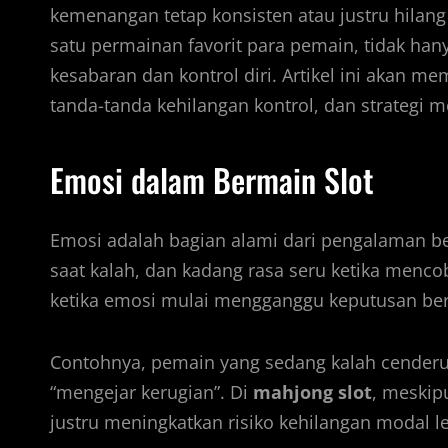
kemenangan tetap konsisten atau justru hilan
satu permainan favorit para pemain, tidak ha
kesabaran dan kontrol diri. Artikel ini aka
tanda-tanda kehilangan kontrol, dan strategi m
Emosi dalam Bermain Slot
Emosi adalah bagian alami dari pengalaman be
saat kalah, dan kadang rasa seru ketika menc
ketika emosi mulai mengganggu keputusan be
Contohnya, pemain yang sedang kalah cenderu
“mengejar kerugian”. Di
mahjong slot
, meskip
justru meningkatkan risiko kehilangan modal le