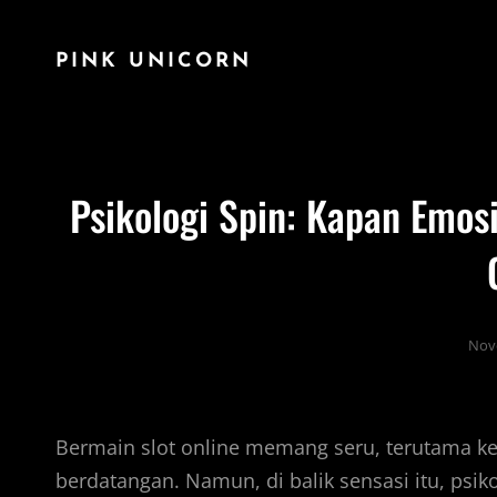
PINK UNICORN
Psikologi Spin: Kapan Emo
Nov
Bermain slot online memang seru, terutama k
berdatangan. Namun, di balik sensasi itu, psik