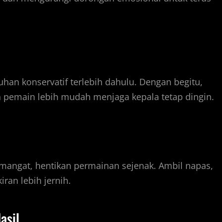
uhan konservatif terlebih dahulu. Dengan begitu,
 pemain lebih mudah menjaga kepala tetap dingin.
semangat, hentikan permainan sejenak. Ambil napas,
ran lebih jernih.
asil