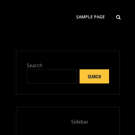
SEARCH
SAMPLE PAGE
Search
SEARCH
Sidebar