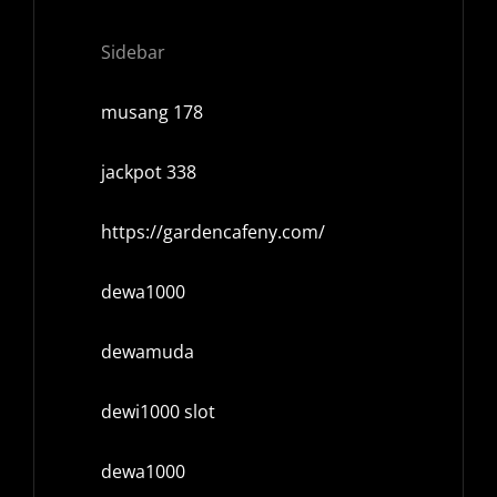
Sidebar
musang 178
jackpot 338
https://gardencafeny.com/
dewa1000
dewamuda
dewi1000 slot
dewa1000