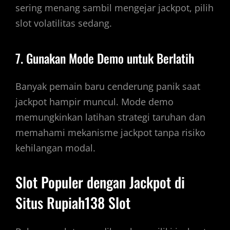
sering menang sambil mengejar jackpot, pilih
slot volatilitas sedang.
7. Gunakan Mode Demo untuk Berlatih
Banyak pemain baru cenderung panik saat
jackpot hampir muncul. Mode demo
memungkinkan latihan strategi taruhan dan
memahami mekanisme jackpot tanpa risiko
kehilangan modal.
Slot Populer dengan Jackpot di
Situs Rupiah138 Slot