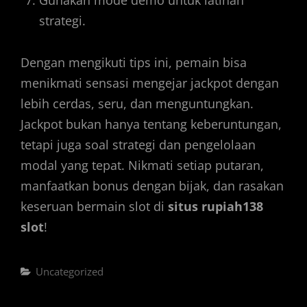
strategi.
Dengan mengikuti tips ini, pemain bisa
menikmati sensasi mengejar jackpot dengan
lebih cerdas, seru, dan menguntungkan.
Jackpot bukan hanya tentang keberuntungan,
tetapi juga soal strategi dan pengelolaan
modal yang tepat. Nikmati setiap putaran,
manfaatkan bonus dengan bijak, dan rasakan
keseruan bermain slot di
situs rupiah138
slot
!
Categories
Uncategorized