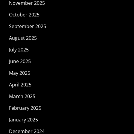
November 2025
October 2025
September 2025
August 2025
July 2025
June 2025
May 2025
April 2025
March 2025
February 2025
January 2025
December 2024