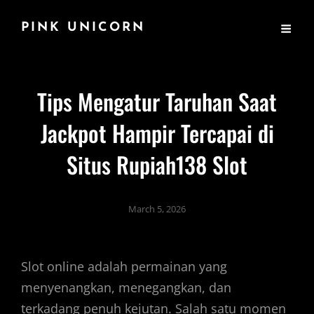
PINK UNICORN
Tips Mengatur Taruhan Saat
Jackpot Hampir Tercapai di
Situs Rupiah138 Slot
March 5, 2026
Slot online adalah permainan yang
menyenangkan, menegangkan, dan
terkadang penuh kejutan. Salah satu momen