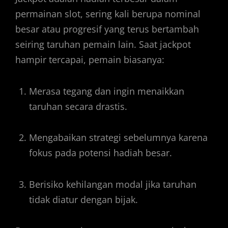
permainan slot, sering kali berupa nominal
besar atau progresif yang terus bertambah
seiring taruhan pemain lain. Saat jackpot
hampir tercapai, pemain biasanya:
Merasa tegang dan ingin menaikkan
taruhan secara drastis.
Mengabaikan strategi sebelumnya karena
fokus pada potensi hadiah besar.
Berisiko kehilangan modal jika taruhan
tidak diatur dengan bijak.